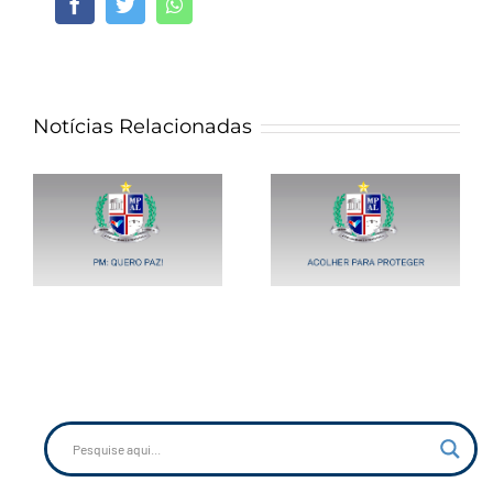
Facebook
Twitter
Whatsapp
Notícias Relacionadas
ro
Projeto – Acolher
para Proteger