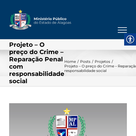
Skip
to
content
Projeto – O
preço do Crime –
Reparação Penal
Home
/
Posts
/
Projetos
/
com
Projeto – O preço do Crime – Reparaç
responsabilidade social
responsabilidade
social
View
Larger
Image