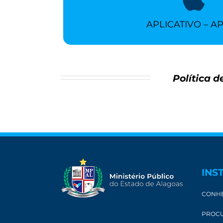
CLIQUE AQUI
APLICATIVO – A
Política 
INS
CONHE
PROCU