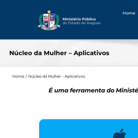
Searc
Skip
for:
to
Home
content
Núcleo da Mulher – Aplicativos
Home
/
Núcleo da Mulher – Aplicativos
É uma ferramenta do Ministé
APLICATIVO – APP