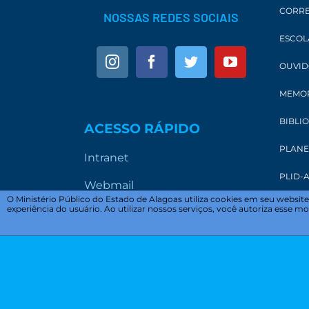
CORRE
NOSSAS REDES SOCIAIS
ESCOL
OUVID
MEMOR
BIBLI
ACESSO RÁPIDO
PLANE
Intranet
PLID-A
Webmail
O Ministério Público do Estado de Alagoas utiliza cookies em seu websi
experiência do usuário. Ao utilizar nossos serviços, você autoriza esse
Sistemas