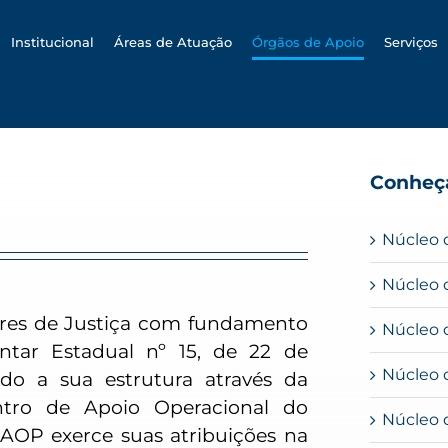
h
Institucional
Áreas de Atuação
Órgãos de Apoio
Serviços
Conheça
Núcleo 
Núcleo 
ores de Justiça com fundamento
Núcleo 
tar Estadual nº 15, de 22 de
Núcleo 
do a sua estrutura através da
ntro de Apoio Operacional do
Núcleo 
CAOP exerce suas atribuições na