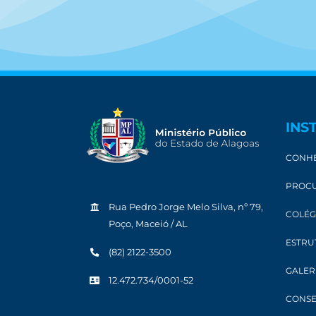
INS
CONHE
PROCU
Rua Pedro Jorge Melo Silva, nº 79,
COLÉG
Poço, Maceió / AL
ESTRU
(82) 2122-3500
GALER
12.472.734/0001-52
CONSE