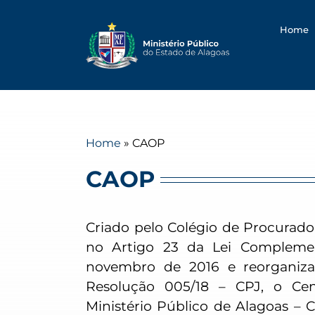
Searc
Skip
for:
to
Home
content
Home
»
CAOP
CAOP
Criado pelo Colégio de Procurad
no Artigo 23 da Lei Complemen
novembro de 2016 e reorganiza
Resolução 005/18 – CPJ, o Ce
Ministério Público de Alagoas – 