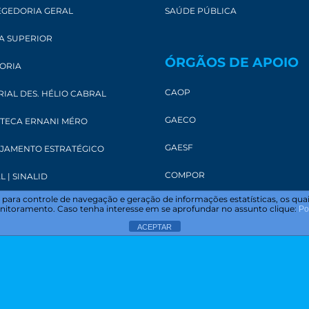
GEDORIA GERAL
SAÚDE PÚBLICA
A SUPERIOR
ÓRGÃOS DE APOIO
ORIA
CAOP
IAL DES. HÉLIO CABRAL
GAECO
OTECA ERNANI MÉRO
GAESF
JAMENTO ESTRATÉGICO
COMPOR
L | SINALID
te para controle de navegação e geração de informações estatísticas, os q
 monitoramento. Caso tenha interesse em se aprofundar no assunto clique:
Po
SAJ MP
ACEPTAR
CONSULTAS