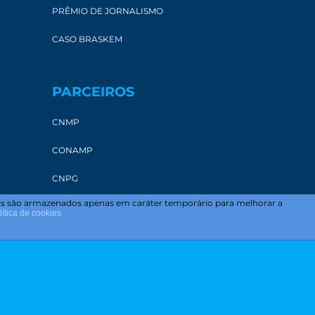
PRÊMIO DE JORNALISMO
CASO BRASKEM
PARCEIROS
CNMP
CONAMP
CNPG
uais são armazenados apenas em caráter temporário para melhorar a
AMPAL
lítica de cookies
TJAL