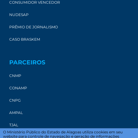
CONSUMIDOR VENCEDOR
NUDESAP
PRÊMIO DE JORNALISMO
CASO BRASKEM
PARCEIROS
CNMP
CONAMP
CNPG
AMPAL
TJAL
O Ministério Público do Estado de Alagoas utiliza cookies em seu
website para controle de navegação e geração de informações