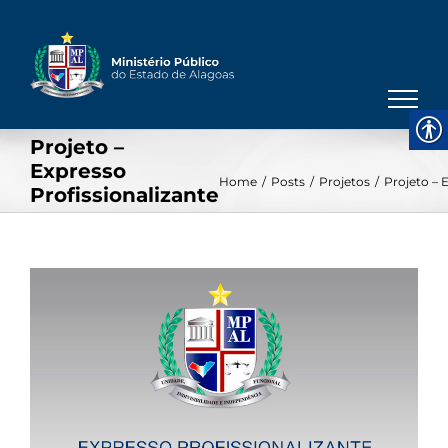
Skip
to
content
Projeto –
Expresso
Home
/
Posts
/
Projetos
/
Projeto – 
Profissionalizante
View
Larger
Image