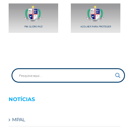
ro
Projeto – Acolher
para Proteger
NOTÍCIAS
MPAL