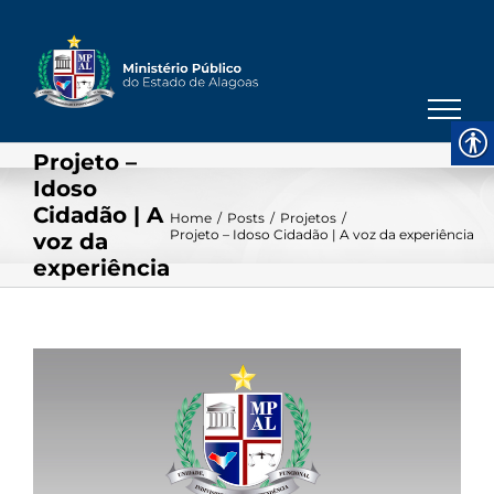
Skip
to
content
Projeto –
Idoso
Cidadão | A
Home
/
Posts
/
Projetos
/
Projeto – Idoso Cidadão | A voz da experiência
voz da
experiência
View
Larger
Image