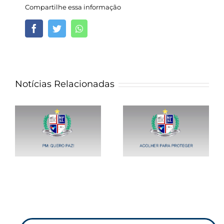
Compartilhe essa informação
Facebook
Twitter
Whatsapp
Notícias Relacionadas
ro
Projeto – Acolher
para Proteger