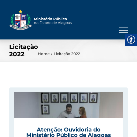
Skip
to
content
Licitação
2022
Home
/
Licitação 2022
de
Atenção: Ouvidoria do
Ministério Público de Alagoas