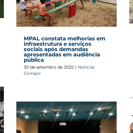
a
MPAL constata melhorias em
infraestrutura e serviços
sociais após demandas
apresentadas em audiência
pública
30 de setembro de 2025
|
Notícias
Compor
Projeto “Ministério Público nas
Comunidades” realiza 11ª edição no bairro