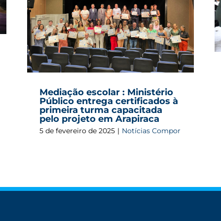
o
Planalto, em Arapiraca, com foco na
ma
cidadania e no acesso a direitos essenciais
ca
Mediação escolar : Ministério
Público entrega certificados à
primeira turma capacitada
pelo projeto em Arapiraca
5 de fevereiro de 2025
|
Notícias Compor