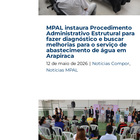
MPAL instaura Procedimento
Administrativo Estrutural para
fazer diagnóstico e buscar
melhorias para o serviço de
abastecimento de água em
Arapiraca
12 de maio de 2026
|
Notícias Compor
,
Notícias MPAL
do de Alagoas
ca e recebe
MPAL constata melhorias em infraestru
de Craíbas
e serviços sociais após demandas