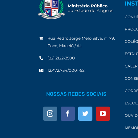
INS
CONHE
PROCU
Rua Pedro Jorge Melo Silva, nº 79,
COLÉG
Poço, Maceió / AL
ESTRU
(82) 2122-3500
GALER
12.472.734/0001-52
CONSE
CORRE
NOSSAS REDES SOCIAIS
ESCOL
OUVID
MEMOR