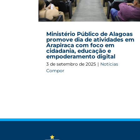
Mediação escolar : Ministério Públic
entrega certificados à primeira tur
capacitada pelo projeto em Arapira
Ministério Público de Alagoas
promove dia de atividades em
Arapiraca com foco em
cidadania, educação e
empoderamento digital
3 de setembro de 2025
|
Notícias
Compor