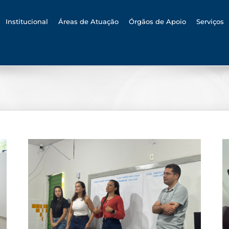
h
Institucional
Áreas de Atuação
Órgãos de Apoio
Serviços
MPAL reúne instituições parceiras e
comunidade e discute medidas para
fortalecimento dos projetos Expresso
raca
Profissionalizante e Empoderamento
,
Digital em Arapiraca
 no