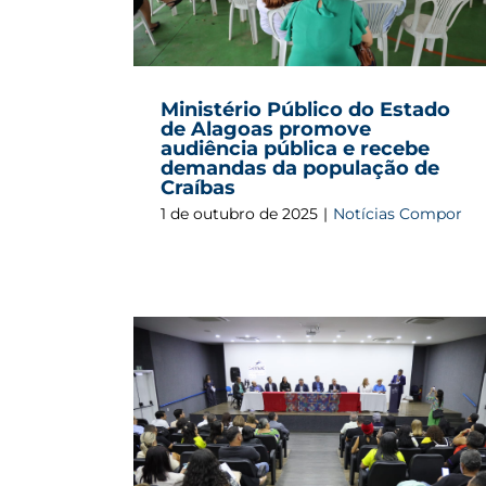
apresentadas em audiência públic
Ministério Público do Estado
de Alagoas promove
audiência pública e recebe
demandas da população de
Craíbas
1 de outubro de 2025
|
Notícias Compor
as promove dia
a com foco em
mpoderamento