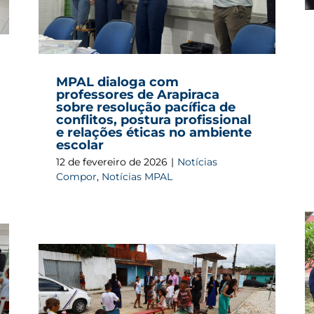
MPAL dialoga com
professores de Arapiraca
sobre resolução pacífica de
conflitos, postura profissional
e relações éticas no ambiente
escolar
12 de fevereiro de 2026
|
Notícias
Compor
,
Notícias MPAL
MPAL lança Centro de Autocomposição de
Conflitos em Arapiraca e fortalece política
tura
de soluções consensuais para demandas
complexas