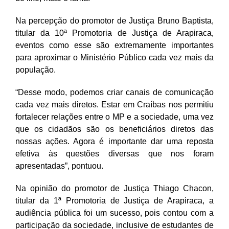
Na percepção do promotor de Justiça Bruno Baptista,
titular da
10ª Promotoria de Justiça de Arapiraca,
e
ventos como esse são extremamente importantes
para
aproximar o Ministério Público
cada vez mais da
popu
l
ação.
“
Desse modo, podemos criar
canais de comunicação
cada vez mais dir
e
tos.
Estar em Craíbas nos permitiu
f
ortalecer relações
entre o MP e
a sociedade,
uma vez
que
os cidadãos são os beneficiários diretos das
nossas aç
õ
es. Agora é impo
r
tante dar uma reposta
efetiva
às
questões diversas
que nos foram
apresentadas”, pontuou.
Na opinião do promotor de Justiça Thiago Chacon,
titular da 1ª Promotoria de Justiça de Arapiraca, a
audiência pública foi um sucesso, pois contou com a
participação da sociedade, inclusive de estudantes de