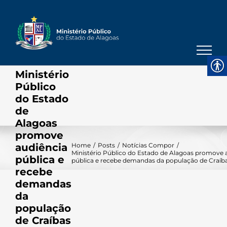
Skip
to
content
Ministério
Público
do Estado
de
Alagoas
promove
audiência
Home
/
Posts
/
Notícias Compor
/
Ministério Público do Estado de Alagoas promove 
pública e
pública e recebe demandas da população de Craíb
recebe
demandas
da
população
de Craíbas