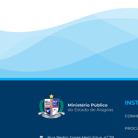
INS
CONHE
PROCU
Rua Pedro Jorge Melo Silva, nº 79,