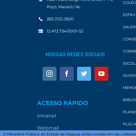
COLÉG
Poço, Maceió / AL
ESTRU
(82) 2122-3500
GALER
12.472.734/0001-52
CONSE
CORRE
NOSSAS REDES SOCIAIS
ESCOL
OUVID
MEMOR
BIBLI
ACESSO RÁPIDO
PLANE
Intranet
PLID-A
Webmail
O Ministério Público do Estado de Alagoas utiliza cookies em seu websi