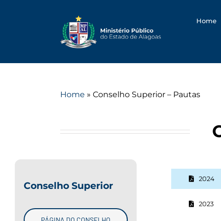
Searc
Skip
for:
to
Home
content
Home
»
Conselho Superior – Pautas
2024
Conselho Superior
2023
PÁGINA DO CONSELHO