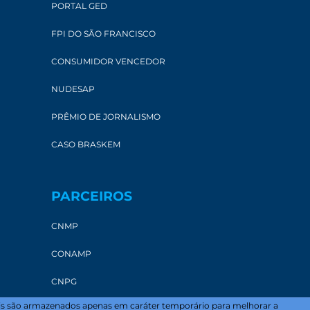
PORTAL GED
FPI DO SÃO FRANCISCO
CONSUMIDOR VENCEDOR
NUDESAP
PRÊMIO DE JORNALISMO
CASO BRASKEM
PARCEIROS
CNMP
CONAMP
CNPG
uais são armazenados apenas em caráter temporário para melhorar a
AMPAL