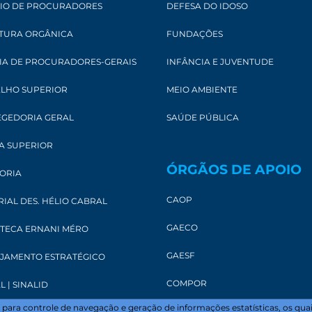
IO DE PROCURADORES
DEFESA DO IDOSO
TURA ORGÂNICA
FUNDAÇÕES
IA DE PROCURADORES-GERAIS
INFÂNCIA E JUVENTUDE
LHO SUPERIOR
MEIO AMBIENTE
GEDORIA GERAL
SAÚDE PÚBLICA
A SUPERIOR
ÓRGÃOS DE APOIO
ORIA
CAOP
IAL DES. HÉLIO CABRAL
GAECO
OTECA ERNANI MÉRO
GAESF
JAMENTO ESTRATÉGICO
COMPOR
L | SINALID
te para controle de navegação e geração de informações estatísticas, os q