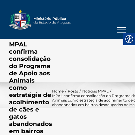
Skip
to
content
MPAL
confirma
consolidação
do Programa
de Apoio aos
Animais
como
Home
/
Posts
/
Notícias MPAL
/
estratégia de
MPAL confirma consolidação do Programa de
Animais como estratégia de acolhimento de c
acolhimento
abandonados em bairros desocupados de Ma
de cães e
gatos
abandonados
em bairros