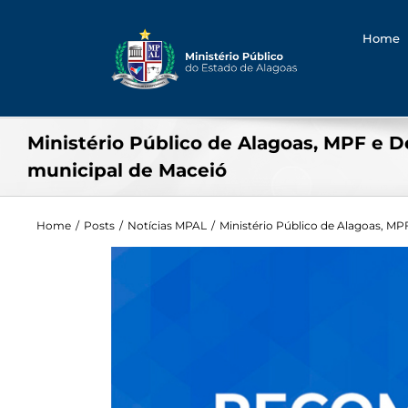
Searc
Skip
for:
to
Home
content
Ministério Público de Alagoas, MPF e 
municipal de Maceió
Home
/
Posts
/
Notícias MPAL
/
Ministério Público de Alagoas, M
View
Larger
Image