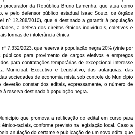
elo procurador da República Bruno Lamenha, que atua como
o, e pelo defensor público estadual Isaac Souto, os órgãos
ei nº 12.288/2010), que é destinado a garantir à população
ades, a defesa dos direitos étnicos individuais, coletivos e
is formas de intolerância étnica.
 nº 7.332/2023, que reserva à população negra 20% (vinte por
s públicos para provimento de cargos efetivos e empregos
cados para contratações temporárias de excepcional interesse
a Municipal, Executivo e Legislativo, das autarquias, das
 das sociedades de economia mista sob controle do Município
 deverão constar dos editais, expressamente, o número de
te à reserva destinada à população negra.
unicípio que promova a retificação do edital em curso para
 étnico-raciais, conforme previsto na legislação local. Caso a
 pela anulação do certame e publicação de um novo edital que