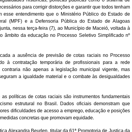
cessários para corrigir distorções e garantir que todos tenham
om esse entendimento que o Ministério Público do Estado de
deral (MPF) e a Defensoria Pública do Estado de Alagoas
a, nessa terça-feira (7), ao Município de Maceió, voltada à
 no âmbito da educação no Processo Seletivo Simplificado nº
icada a ausência de previsão de cotas raciais no Processo
ado à contratação temporária de profissionais para a rede
contraria não apenas a legislação municipal vigente, mas
sseguram a igualdade material e o combate às desigualdades
as políticas de cotas raciais são instrumentos fundamentais
racismo estrutural no Brasil. Dados oficiais demonstram que
iores dificuldades de acesso a emprego, educação e posições
e medidas concretas que promovam equidade.
tiça Alexandra Beurlen, titular da 61ª Promotoria de Justiça da