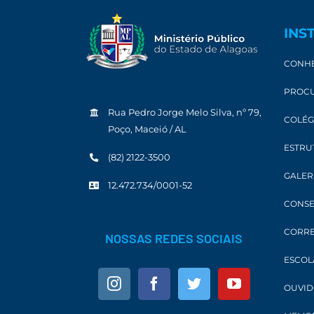
INS
CONHE
PROCU
Rua Pedro Jorge Melo Silva, nº 79,
COLÉG
Poço, Maceió / AL
ESTRU
(82) 2122-3500
GALER
12.472.734/0001-52
CONSE
CORRE
NOSSAS REDES SOCIAIS
ESCOL
OUVID