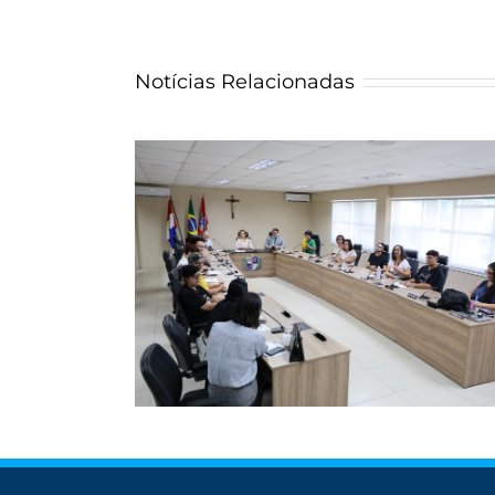
Notícias Relacionadas
 “Gênero e
elo MPAL,
Ministério Público de Alagoas capa
s na educação,
membros e servidores em recurs
to e aceitação
excepcionais aos Tribunais Superi