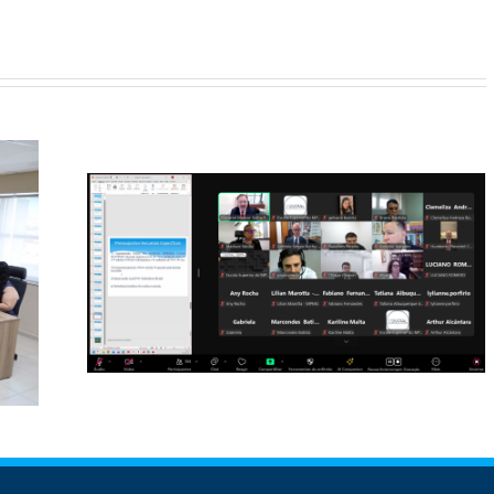
cita
os
ores