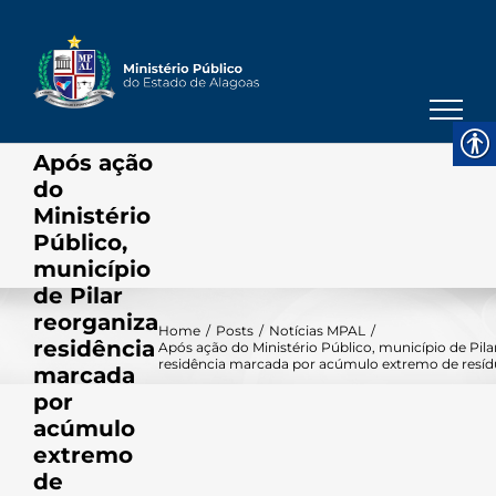
Skip
to
content
Após ação
do
Ministério
Público,
município
de Pilar
reorganiza
Home
/
Posts
/
Notícias MPAL
/
residência
Após ação do Ministério Público, município de Pila
residência marcada por acúmulo extremo de resí
marcada
por
acúmulo
extremo
de