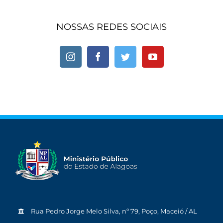
NOSSAS REDES SOCIAIS
Rua Pedro Jorge Melo Silva, nº 79, Poço, Maceió / AL