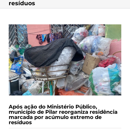
resíduos
View
Larger
Image
Após ação do Ministério Público,
município de Pilar reorganiza residência
marcada por acúmulo extremo de
resíduos