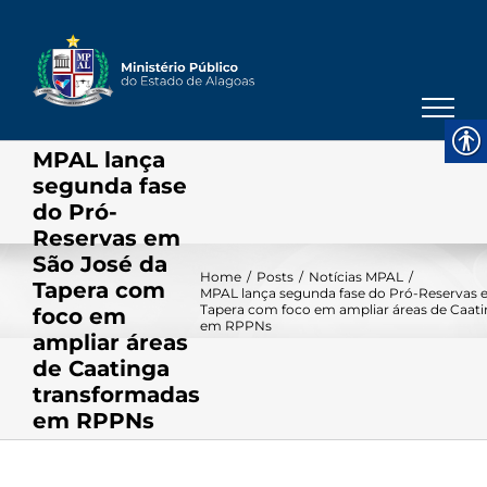
Skip
to
content
MPAL lança
segunda fase
do Pró-
Reservas em
São José da
Home
/
Posts
/
Notícias MPAL
/
Tapera com
MPAL lança segunda fase do Pró-Reservas 
Tapera com foco em ampliar áreas de Caat
foco em
em RPPNs
ampliar áreas
de Caatinga
transformadas
em RPPNs