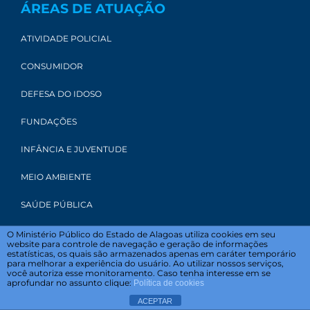
ÁREAS DE ATUAÇÃO
ATIVIDADE POLICIAL
CONSUMIDOR
DEFESA DO IDOSO
FUNDAÇÕES
INFÂNCIA E JUVENTUDE
MEIO AMBIENTE
SAÚDE PÚBLICA
O Ministério Público do Estado de Alagoas utiliza cookies em seu
website para controle de navegação e geração de informações
estatísticas, os quais são armazenados apenas em caráter temporário
ÓRGÃOS DE APOIO
para melhorar a experiência do usuário. Ao utilizar nossos serviços,
você autoriza esse monitoramento. Caso tenha interesse em se
aprofundar no assunto clique:
Política de cookies
CAOP
ACEPTAR