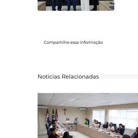
Compartilhe essa informação
Notícias Relacionadas
 “Gênero e
elo MPAL,
Ministério Público de Alagoas capa
s na educação,
membros e servidores em recurs
to e aceitação
excepcionais aos Tribunais Superi