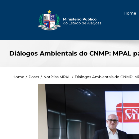
Searc
Skip
for:
to
Home
content
Diálogos Ambientais do CNMP: MPAL par
Home
/
Posts
/
Notícias MPAL
/
Diálogos Ambientais do CNMP: MPA
View
Larger
Image