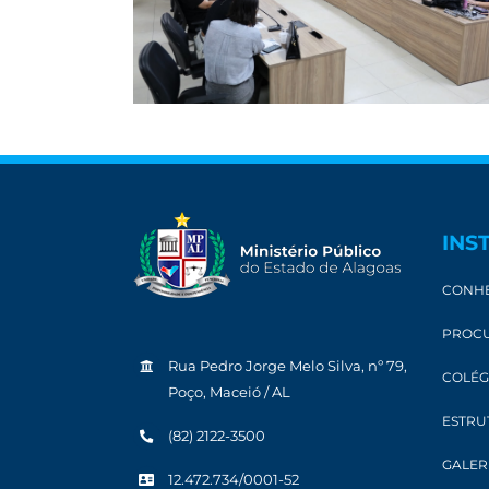
INS
CONHE
PROCU
Rua Pedro Jorge Melo Silva, nº 79,
COLÉG
Poço, Maceió / AL
ESTRU
(82) 2122-3500
GALER
12.472.734/0001-52