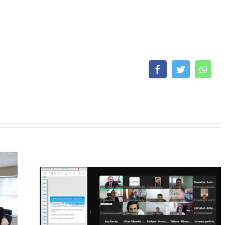
Facebook
Twitter
What
cita
os
ores