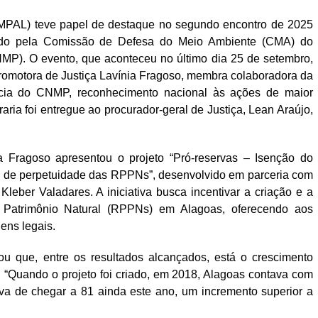
(MPAL) teve papel de destaque no segundo encontro de 2025
ido pela Comissão de Defesa do Meio Ambiente (CMA) do
NMP). O evento, que aconteceu no último dia 25 de setembro,
promotora de Justiça Lavínia Fragoso, membra colaboradora da
ia do CNMP, reconhecimento nacional às ações de maior
ria foi entregue ao procurador-geral de Justiça, Lean Araújo,
ia Fragoso apresentou o projeto “Pró-reservas – Isenção do
de perpetuidade das RPPNs”, desenvolvido em parceria com
leber Valadares. A iniciativa busca incentivar a criação e a
o Patrimônio Natural (RPPNs) em Alagoas, oferecendo aos
gens legais.
u que, entre os resultados alcançados, está o crescimento
 “Quando o projeto foi criado, em 2018, Alagoas contava com
va de chegar a 81 ainda este ano, um incremento superior a