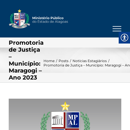
Skip
to
content
Promotoria
de Justiça
–
Home
/
Posts
/
Notícias Estagiários
/
Município:
Promotoria de Justiça – Município: Maragogi – A
Maragogi –
Ano 2023
View
Larger
Image