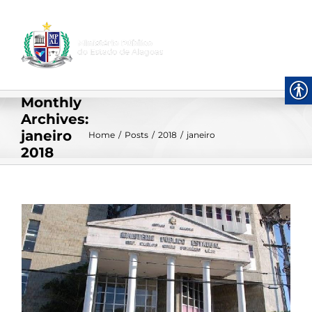
Skip
to
content
Monthly
Archives:
janeiro
Home
/
Posts
/
2018
/
janeiro
2018