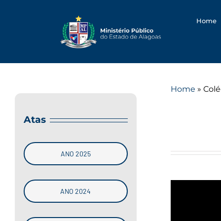
Searc
Skip
for:
to
Home
content
Home
»
Colé
Atas
ANO 2025
ANO 2024