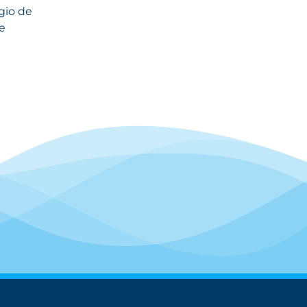
gio de
e