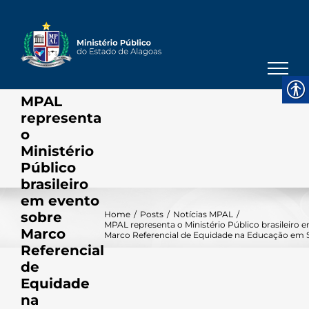
Skip
to
content
MPAL
representa
o
Ministério
Público
brasileiro
em evento
sobre
Home
/
Posts
/
Notícias MPAL
/
MPAL representa o Ministério Público brasileiro 
Marco
Marco Referencial de Equidade na Educação em 
Referencial
de
Equidade
na