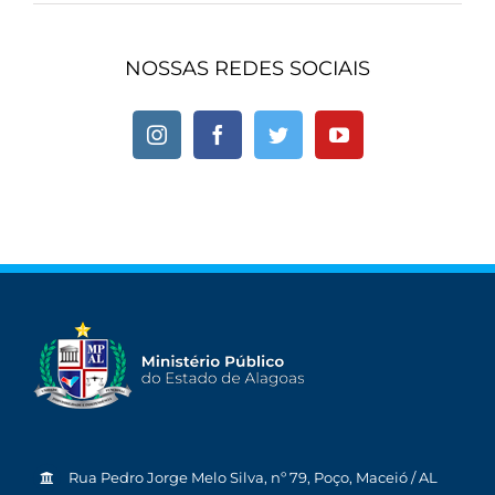
NOSSAS REDES SOCIAIS
Rua Pedro Jorge Melo Silva, nº 79, Poço, Maceió / AL