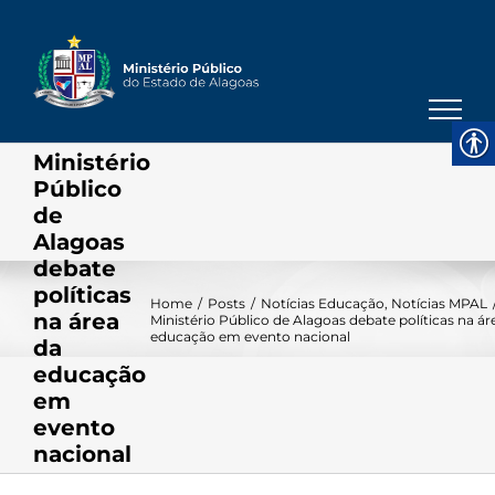
Skip
to
content
Ministério
Público
de
Alagoas
debate
políticas
Home
/
Posts
/
Notícias Educação
,
Notícias MPAL
na área
Ministério Público de Alagoas debate políticas na ár
educação em evento nacional
da
educação
em
evento
nacional