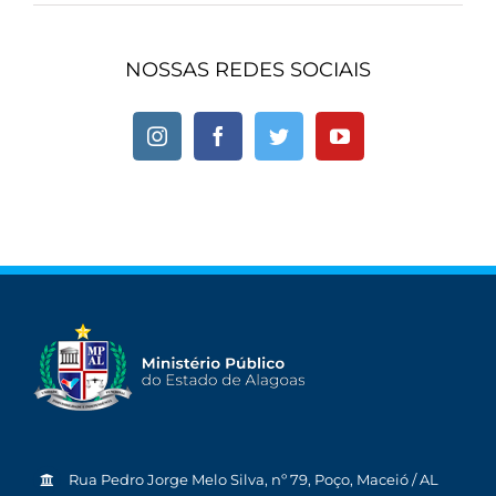
NOSSAS REDES SOCIAIS
Rua Pedro Jorge Melo Silva, nº 79, Poço, Maceió / AL