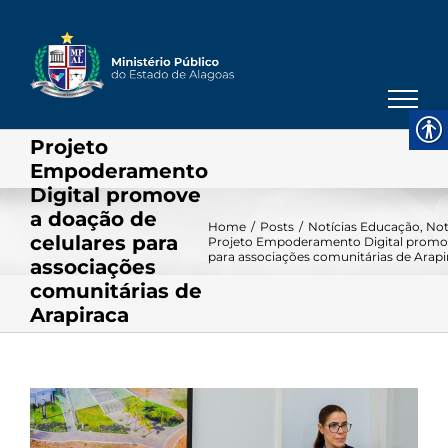
Skip
to
content
Projeto
Empoderamento
Digital promove
a doação de
Home
/
Posts
/
Notícias Educação
,
Not
celulares para
Projeto Empoderamento Digital promov
para associações comunitárias de Arapi
associações
comunitárias de
Arapiraca
View
Larger
Image