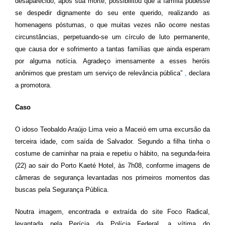
d
esaparecido, após sua morte, possibilitou que a família pudesse
se despedir dignamente do seu ente querido, realizando as
homenagens póstumas, o que muitas vezes não ocorre nestas
circunstâncias, perpetuando-se um círculo de luto permanente,
que causa dor e sofrimento a tantas famílias que ainda esperam
por alguma notícia. Agradeço imensamente a esses heróis
anônimos que prestam um serviço de relevância pública”
,
declara
a promotora.
Caso
O idoso Teobaldo Araújo Lima veio a Maceió em uma excursão da
terceira idade, com saída de Salvador. Segundo a filha tinha o
costume de caminhar na praia e repetiu o hábito, na segunda-feira
(22) ao sair do Porto Kaeté Hotel, às 7h08, conforme imagens de
câmeras de segurança levantadas nos primeiros momentos das
buscas pela Segurança Pública.
Noutra imagem, encontrada e extraída do site Foco Radical,
levantada pela Perícia da Polícia Federal, a vítima do