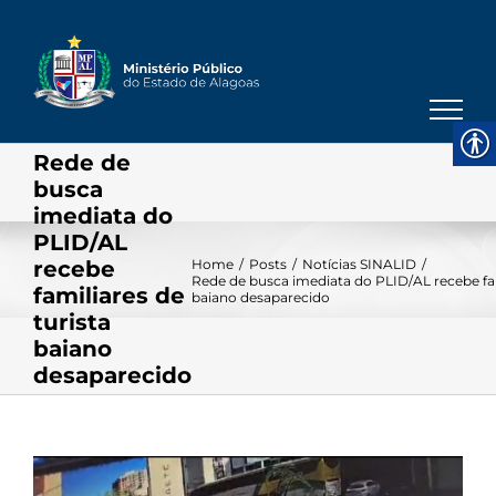
Skip
to
content
Rede de
busca
imediata do
PLID/AL
recebe
Home
/
Posts
/
Notícias SINALID
/
Rede de busca imediata do PLID/AL recebe fam
familiares de
baiano desaparecido
turista
baiano
desaparecido
View
Larger