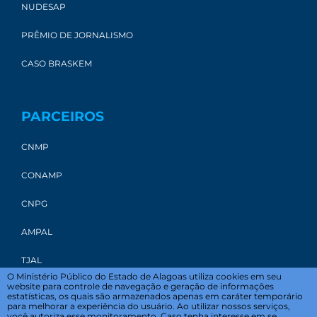
NUDESAP
PRÊMIO DE JORNALISMO
CASO BRASKEM
PARCEIROS
CNMP
CONAMP
CNPG
AMPAL
TJAL
O Ministério Público do Estado de Alagoas utiliza cookies em seu
website para controle de navegação e geração de informações
estatísticas, os quais são armazenados apenas em caráter temporário
para melhorar a experiência do usuário. Ao utilizar nossos serviços,
você autoriza esse monitoramento. Caso tenha interesse em se