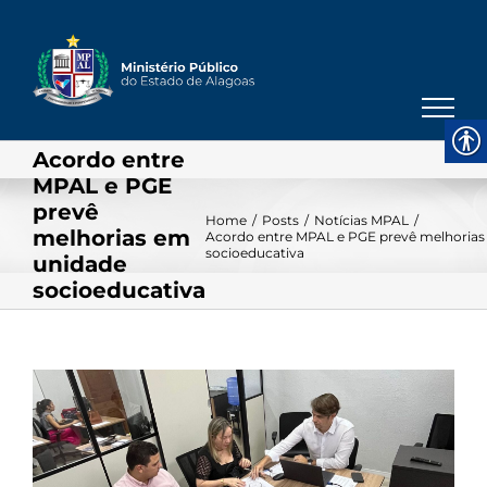
Skip
to
content
Acordo entre
MPAL e PGE
prevê
Home
/
Posts
/
Notícias MPAL
/
melhorias em
Acordo entre MPAL e PGE prevê melhorias
socioeducativa
unidade
socioeducativa
View
Larger
Image