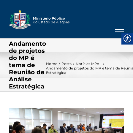
Skip
to
content
Andamento
de projetos
do MP é
tema de
Home
/
Posts
/
Notícias MPAL
/
Andamento de projetos do MP é tema de Reuniã
Reunião de
Estratégica
Análise
Estratégica
View
Larger
Image