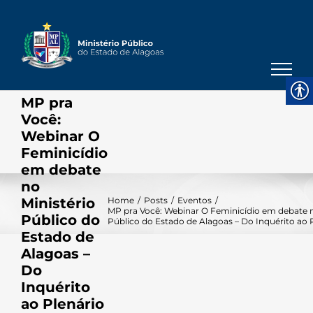
Skip
to
content
MP pra
Você:
Webinar O
Feminicídio
em debate
no
Ministério
Home
/
Posts
/
Eventos
/
MP pra Você: Webinar O Feminicídio em debate n
Público do
Público do Estado de Alagoas – Do Inquérito ao 
Estado de
Alagoas –
Do
Inquérito
ao Plenário