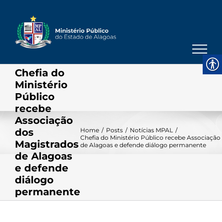
Skip
to
content
Chefia do
Ministério
Público
recebe
Associação
dos
Home
/
Posts
/
Notícias MPAL
/
Chefia do Ministério Público recebe Associação
Magistrados
de Alagoas e defende diálogo permanente
de Alagoas
e defende
diálogo
permanente