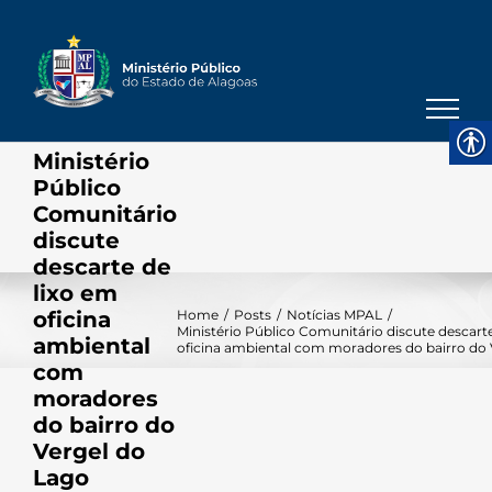
Skip
to
content
Ministério
Público
Comunitário
discute
descarte de
lixo em
oficina
Home
/
Posts
/
Notícias MPAL
/
Ministério Público Comunitário discute descarte
ambiental
oficina ambiental com moradores do bairro do 
com
moradores
do bairro do
Vergel do
Lago