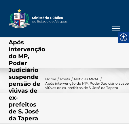
Skip
to
content
Após
intervenção
do MP,
Poder
Judiciário
suspende
Home
/
Posts
/
Notícias MPAL
/
pensão de
Após intervenção do MP, Poder Judiciário susp
viúvas de ex-prefeitos de S. José da Tapera
viúvas de
ex-
prefeitos
de S. José
da Tapera