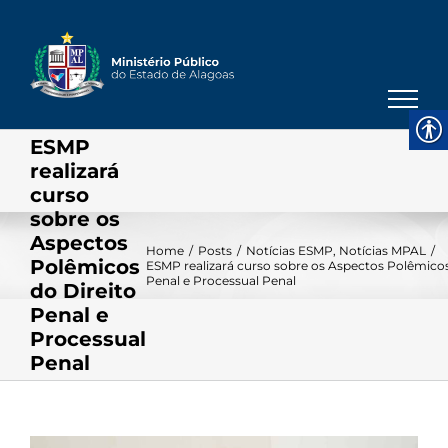
Skip
to
content
ESMP
realizará
curso
sobre os
Aspectos
Home
/
Posts
/
Notícias ESMP
,
Notícias MPAL
/
Polêmicos
ESMP realizará curso sobre os Aspectos Polêmicos
Penal e Processual Penal
do Direito
Penal e
Processual
Penal
View