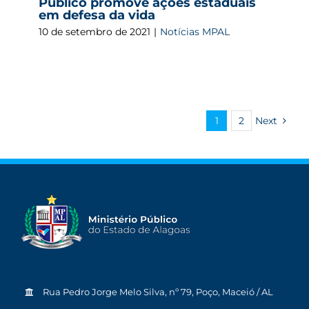
Público promove ações estaduais
em defesa da vida
10 de setembro de 2021
|
Notícias MPAL
1
2
Next
Rua Pedro Jorge Melo Silva, nº 79, Poço, Maceió / AL