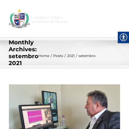
Skip
to
content
Monthly
Archives:
setembro
Home
/
Posts
/
2021
/
setembro
2021