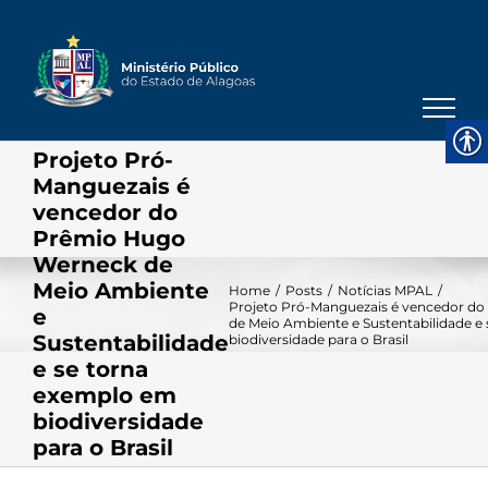
Skip
to
content
Projeto Pró-
Manguezais é
vencedor do
Prêmio Hugo
Werneck de
Meio Ambiente
Home
/
Posts
/
Notícias MPAL
/
Projeto Pró-Manguezais é vencedor d
e
de Meio Ambiente e Sustentabilidade e
Sustentabilidade
biodiversidade para o Brasil
e se torna
exemplo em
biodiversidade
para o Brasil