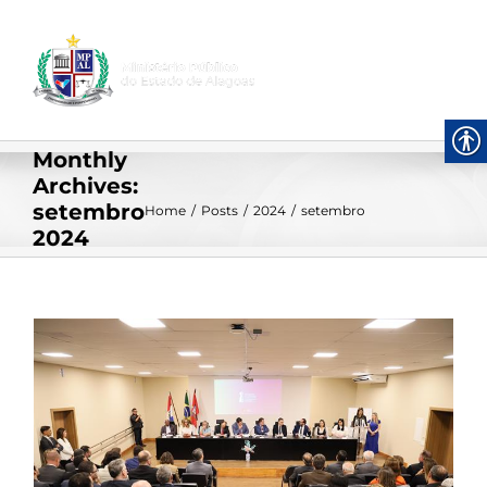
Skip
to
content
Monthly
Archives:
setembro
Home
/
Posts
/
2024
/
setembro
2024