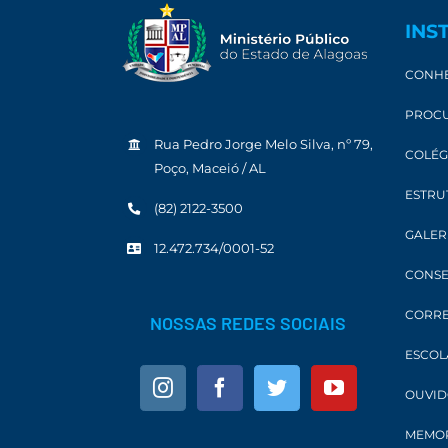
INS
CONHE
PROCU
Rua Pedro Jorge Melo Silva, nº 79,
COLÉG
Poço, Maceió / AL
ESTRU
(82) 2122-3500
GALER
12.472.734/0001-52
CONSE
CORRE
NOSSAS REDES SOCIAIS
ESCOL
OUVID
MEMOR