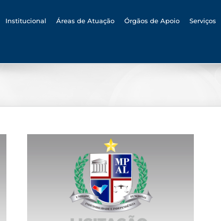
h
Institucional
Áreas de Atuação
Órgãos de Apoio
Serviços
o de
 de
res
o
nt –
a